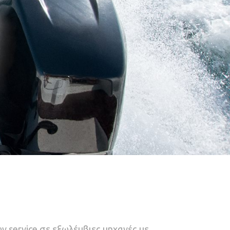
ν service σε εξωλέμβιες μηχανές με