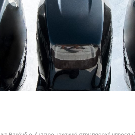
ννη Βακόνδιο, έμπειρο μηχανικό στην παροχή υπηρεσιώ